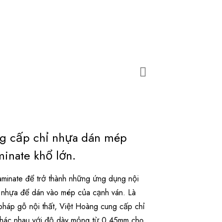
ng cấp chỉ nhựa dán mép
inate khổ lớn.
inate để trở thành những ứng dụng nội
ỉ nhựa để dán vào mép của cạnh ván. Là
pháp gỗ nội thất, Việt Hoàng cung cấp chỉ
khác nhau với độ dày mỏng từ 0.45mm cho