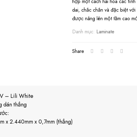
hợp một cách hài hòa các tính 
dai, chắc chắn và đặc biệt vớ
được nâng lên một tầm cao mới
Danh mục:
Laminate
Share
V – Lili White
g dán thẳng
ước:
m x 2.440mm x 0,7mm (thẳng)