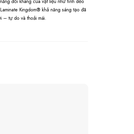
năng đối kháng của vật liệu như tính dẻo
i Laminate Kingdom® khả năng sáng tạo đã
 – tự do và thoải mái.