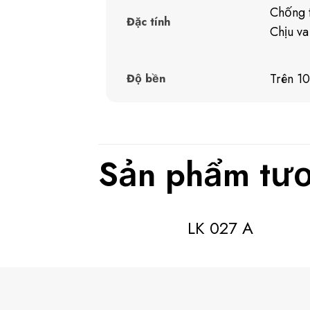
Chống t
Đặc tính
Chịu va
Trên 1
Độ bền
Sản phẩm tươ
LK 027 A