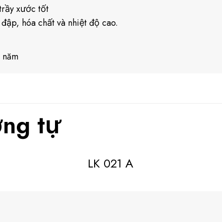
rầy xước tốt
 đập, hóa chất và nhiệt độ cao.
0 năm
ng tự
LK 021 A