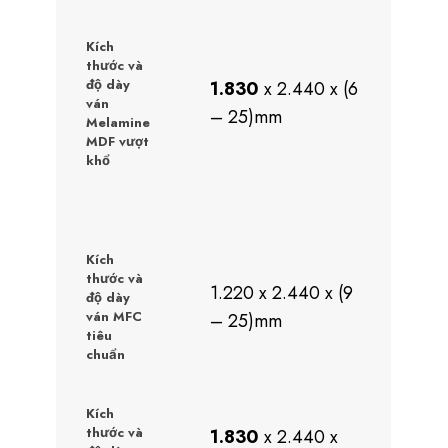
Kích
thước và
độ dày
1.830
x 2.440 x (6
ván
– 25)mm
Melamine
MDF vượt
khổ
Kích
thước và
1.220 x 2.440 x (9
độ dày
ván MFC
– 25)mm
tiêu
chuẩn
Kích
thước và
1.830
x 2.440 x