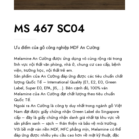
MS 467 SC04
Ưu điểm của gỗ công nghiệp MDF An Cường:
Melamine An Cường được ứng dụng vô cùng rộng rãi trong
lĩnh vực nội thất văn phòng, nhà ở, chung cư cao cấp, bệnh
viện, trường học, nội thất trẻ em.
Sản phẩm của An Cường đáp ứng được các tiêu chuẩn chất
lượng Quốc Tế – International Quality (E1, E2, E0, Green
Label, Super E0, EPA, JIS,…). Bên cạnh đó, 100% ván
Melamine của An Cường đạt chất lượng theo tiêu chuẩn
Quốc Tế.
Ngoài ra An Cường là công ty duy nhất trong ngành gỗ Việt
Nam đạt được giấy chứng nhận Green Label do Singapore
cấp – đây là giấy chứng nhận danh giá nhất tại khu vực về
sản phẩm xanh – sạch – thân thiện và bảo vệ môi trường.
Với bề mặt ván nền MDF, MFC phẳng mịn, Melamine có thể
đáp ứng được nhiều yêu cầu cao hơn về mặt kỹ thuật, đặc