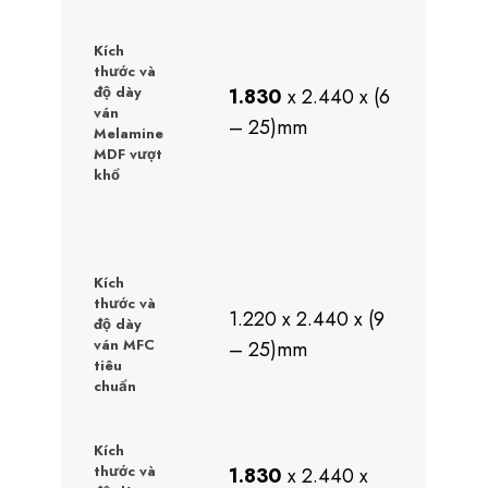
Kích
thước và
độ dày
1.830
x 2.440 x (6
ván
– 25)mm
Melamine
MDF vượt
khổ
Kích
thước và
1.220 x 2.440 x (9
độ dày
ván MFC
– 25)mm
tiêu
chuẩn
Kích
thước và
1.830
x 2.440 x