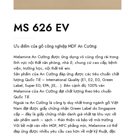
MS 626 EV
Ưu điểm của gỗ công nghiệp MDF An Cường:
Melamine An Cường được ứng dụng vô cùng rộng rãi trong
lĩnh vực nội thất văn phòng, nhà ở, chung cư cao cấp, bệnh
viện, trường học, nội thất trẻ em.
Sản phẩm của An Cường đáp ứng được các tiêu chuẩn chất
lượng Quốc Tế – International Quality (E1, E2, E0, Green
Label, Super E0, EPA, JIS,…). Bên cạnh đó, 100% ván
Melamine của An Cường đạt chất lượng theo tiêu chuẩn
Quốc Tế.
Ngoài ra An Cường là công ty duy nhất trong ngành gỗ Việt
Nam đạt được giấy chứng nhận Green Label do Singapore
cấp – đây là giấy chứng nhận danh giá nhất tại khu vực về
sản phẩm xanh – sạch – thân thiện và bảo vệ môi trường.
Với bề mặt ván nền MDF, MFC phẳng mịn, Melamine có thể
đáp ứng được nhiều yêu cầu cao hơn về mặt kỹ thuật, đặc