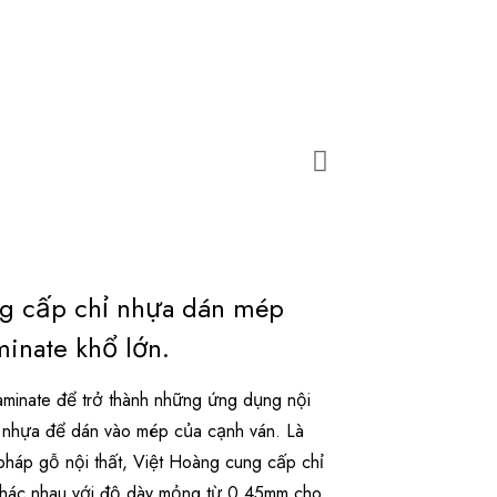
ng cấp chỉ nhựa dán mép
inate khổ lớn.
inate để trở thành những ứng dụng nội
ỉ nhựa để dán vào mép của cạnh ván. Là
pháp gỗ nội thất, Việt Hoàng cung cấp chỉ
khác nhau với độ dày mỏng từ 0.45mm cho