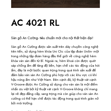
AC 4021 RL
Sàn gỗ An Cường- tiêu chuẩn mới cho nội thất hiện đại!
Sàn gỗ An Cường được sản xuất trên dây chuyền công nghệ
tiên tiến, sử dụng hèm khóa Uni Clic của tập đoàn Unilin- một
trong những tập đoàn hàng đầu thế giới về công nghệ hèm
khóa ván sàn đến từ Bỉ. Ngoài ra, hèm khoá còn được quét
sáp chống ẩm để tăng độ bền, hạn chế các tác động của hơi
ẩm, đây là một bước quan trọng trong quá trình sản xuất để
đảm bảo ván sàn An Cường phù hợp với các khu vực có khí
hậu nóng ẩm như Việt Nam. Bên cạnh đó, kỹ thuật vát cạnh
V-Groove được An Cường sử dụng cho ván sàn là một điểm
nhấn ưu việt bởi kỹ thuật vát cạnh V-Groove không chỉ mang
lại vẻ đẹp đẳng cấp, sang trọng mà còn giúp cho ván sàn An
cường có thể hạn chế được tác động trong quá trình giãn nở
bởi môi trường.