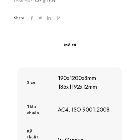
Danh mục:
Sàn gỗ CN
Share
Mô tả
190x1200x8mm
Size
185x1192x12mm
Tiêu
AC4, ISO 9001:2008
chuẩn
Kỹ
thuật