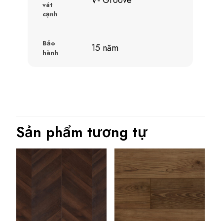
V- Groove
vát
cạnh
Bảo
15 năm
hành
Sản phẩm tương tự