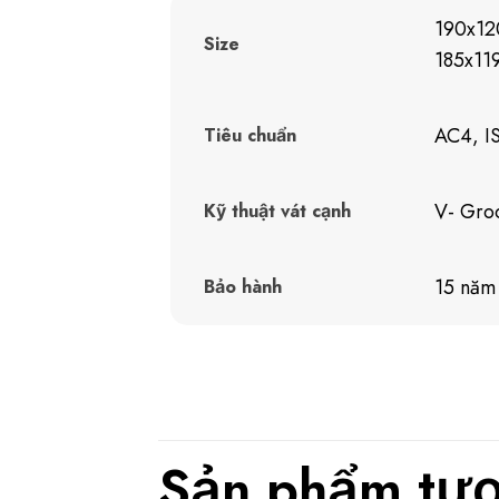
190x1
Size
185x11
AC4, I
Tiêu chuẩn
V- Gro
Kỹ thuật vát cạnh
15 năm
Bảo hành
Sản phẩm tươ