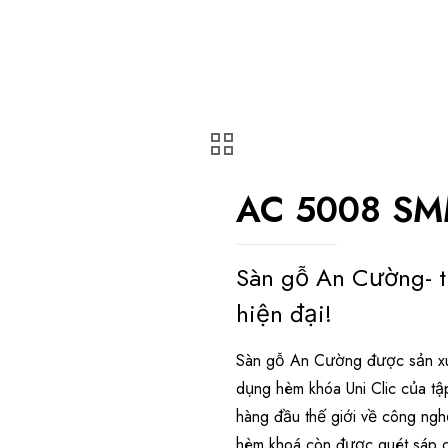
AC 5008 S
Sàn gỗ An Cường- t
hiện đại!
Sàn gỗ An Cường được sản xuấ
dụng hèm khóa Uni Clic của tậ
hàng đầu thế giới về công ngh
hèm khoá còn được quét sáp c