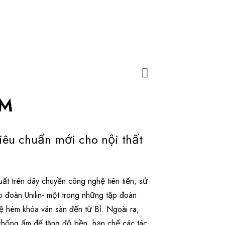
MM
iêu chuẩn mới cho nội thất
t trên dây chuyền công nghệ tiên tiến, sử
p đoàn Unilin- một trong những tập đoàn
ệ hèm khóa ván sàn đến từ Bỉ. Ngoài ra,
hống ẩm để tăng độ bền, hạn chế các tác