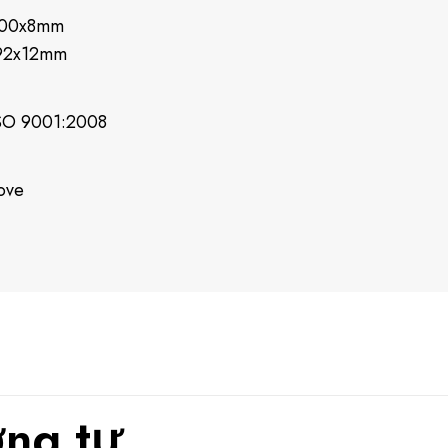
200x8mm
92x12mm
SO 9001:2008
ove
ng tự