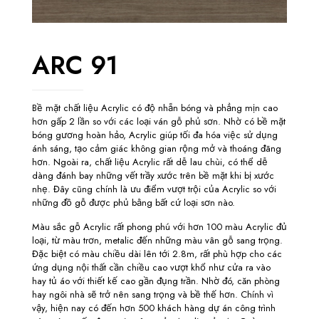
ARC 91
Bề mặt chất liệu Acrylic có độ nhẵn bóng và phẳng mịn cao
hơn gấp 2 lần so với các loại ván gỗ phủ sơn. Nhờ có bề mặt
bóng gương hoàn hảo, Acrylic giúp tối đa hóa việc sử dụng
ánh sáng, tạo cảm giác không gian rộng mở và thoáng đãng
hơn. Ngoài ra, chất liệu Acrylic rất dễ lau chùi, có thể dễ
dàng đánh bay những vết trầy xước trên bề mặt khi bị xước
nhẹ. Đây cũng chính là ưu điểm vượt trội của Acrylic so với
những đồ gỗ được phủ bằng bất cứ loại sơn nào.
Màu sắc gỗ Acrylic rất phong phú với hơn 100 màu Acrylic đủ
loại, từ màu trơn, metalic đến những màu vân gỗ sang trọng.
Đặc biệt có màu chiều dài lên tới 2.8m, rất phù hợp cho các
ứng dụng nội thất cần chiều cao vượt khổ như cửa ra vào
hay tủ áo với thiết kế cao gần đụng trần. Nhờ đó, căn phòng
hay ngôi nhà sẽ trở nên sang trọng và bề thế hơn. Chính vì
vậy, hiện nay có đến hơn 500 khách hàng dự án công trình