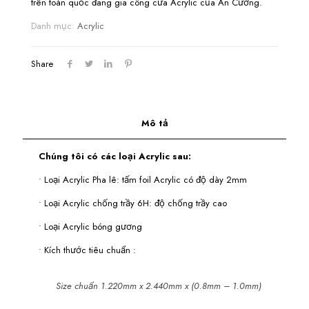
trên toàn quốc đang gia công cửa Acrylic của An Cường.
Danh mục:
Acrylic
Share
Mô tả
Chúng tôi có các loại Acrylic sau:
• Loại Acrylic Pha lê: tấm foil Acrylic có độ dày 2mm
• Loại Acrylic chống trầy 6H: độ chống trầy cao
• Loại Acrylic bóng gương
• Kích thước tiêu chuẩn :
Size chuẩn 1.220mm x 2.440mm x (0.8mm – 1.0mm)