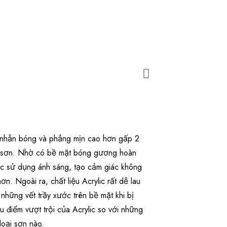
ộ nhẵn bóng và phẳng mịn cao hơn gấp 2
hủ sơn. Nhờ có bề mặt bóng gương hoàn
iệc sử dụng ánh sáng, tạo cảm giác không
n. Ngoài ra, chất liệu Acrylic rất dễ lau
những vết trầy xước trên bề mặt khi bị
 điểm vượt trội của Acrylic so với những
oại sơn nào.