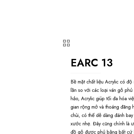
EARC 13
Bề mặt chất liệu Acrylic có đ
lần so với các loại ván gỗ p
hảo, Acrylic giúp tối đa hóa v
gian rộng mở và thoáng đãng hơ
chùi, có thể dễ dàng đánh bay 
xước nhẹ. Đây cũng chính là ưu
đồ gỗ được phủ bằng bất cứ l