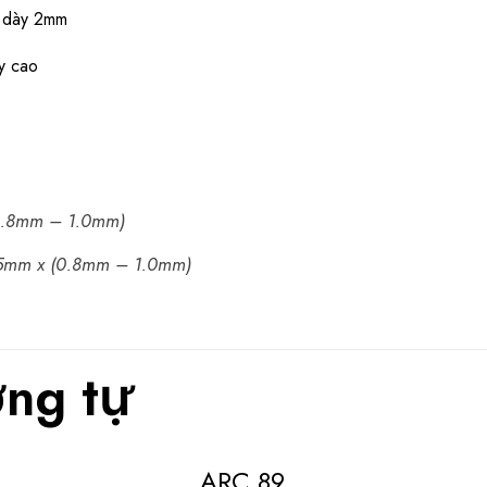
độ dày 2mm
y cao
0.8mm – 1.0mm)
45mm x (0.8mm – 1.0mm)
ng tự
ARC 89