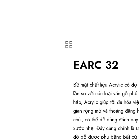
EARC 32
Bề mặt chất liệu Acrylic có đ
lần so với các loại ván gỗ p
hảo, Acrylic giúp tối đa hóa v
gian rộng mở và thoáng đãng hơ
chùi, có thể dễ dàng đánh bay 
xước nhẹ. Đây cũng chính là ưu
đồ gỗ được phủ bằng bất cứ l