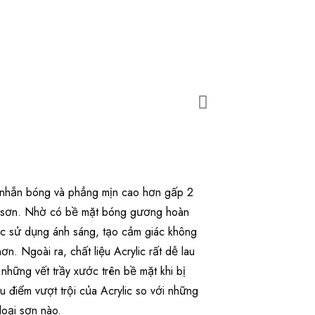
ộ nhẵn bóng và phẳng mịn cao hơn gấp 2
hủ sơn. Nhờ có bề mặt bóng gương hoàn
iệc sử dụng ánh sáng, tạo cảm giác không
n. Ngoài ra, chất liệu Acrylic rất dễ lau
những vết trầy xước trên bề mặt khi bị
 điểm vượt trội của Acrylic so với những
oại sơn nào.