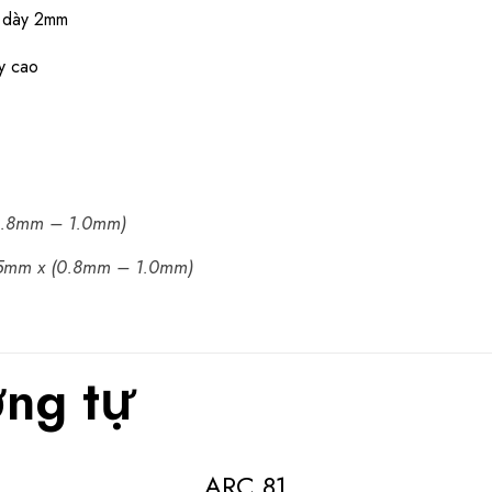
độ dày 2mm
y cao
0.8mm – 1.0mm)
45mm x (0.8mm – 1.0mm)
ng tự
ARC 81