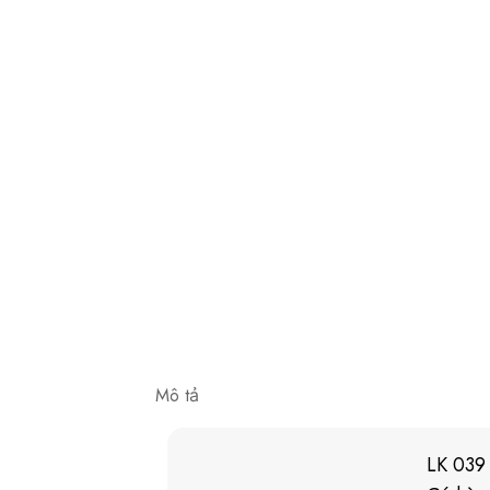
Mô tả
LK 039 