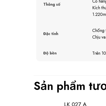
Có hàn
Thông số
Kích th
1.220m
Chống t
Đặc tính
Chịu va
Trên 1
Độ bền
Sản phẩm tươ
LK 027 A