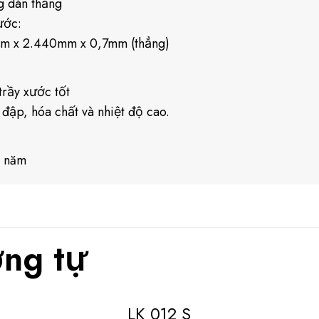
g dán thẳng
ước:
m x 2.440mm x 0,7mm (thẳng)
rầy xước tốt
 đập, hóa chất và nhiệt độ cao.
0 năm
ng tự
LK 012 S