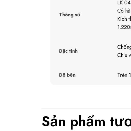
LK 04
Có hà
Thông số
Kích 
1.220
Chống
Đặc tính
Chịu v
Trên 
Độ bền
Sản phẩm tươ