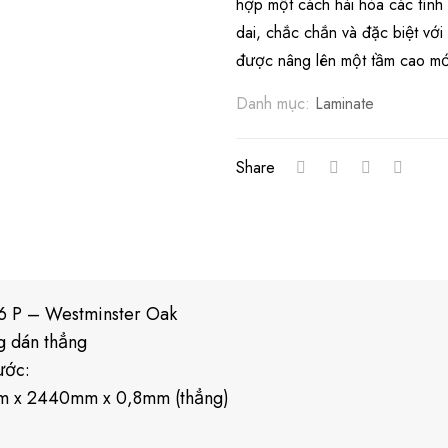
hợp một cách hài hòa các tính 
dai, chắc chắn và đặc biệt vớ
được nâng lên một tầm cao mới
Danh mục:
Laminate
Share
6 P – Westminster Oak
g dán thẳng
ước:
 x 2440mm x 0,8mm (thẳng)