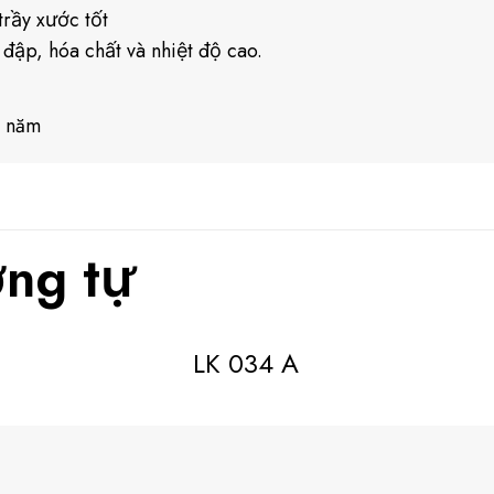
rầy xước tốt
 đập, hóa chất và nhiệt độ cao.
0 năm
ng tự
LK 034 A