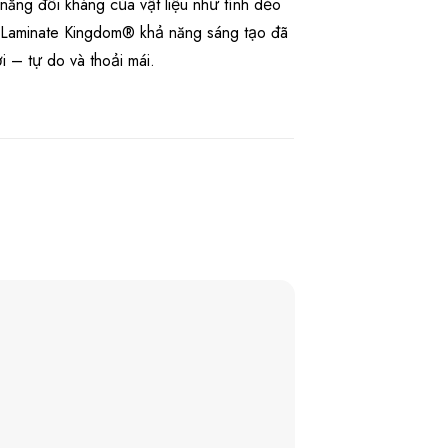
năng đối kháng của vật liệu như tính dẻo
i Laminate Kingdom® khả năng sáng tạo đã
 – tự do và thoải mái.