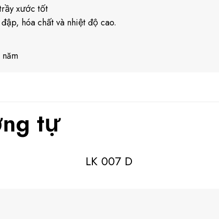
rầy xước tốt
 đập, hóa chất và nhiệt độ cao.
0 năm
ng tự
LK 007 D