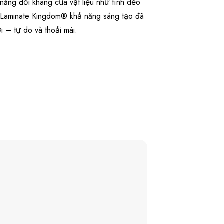
năng đối kháng của vật liệu như tính dẻo
i Laminate Kingdom® khả năng sáng tạo đã
 – tự do và thoải mái.