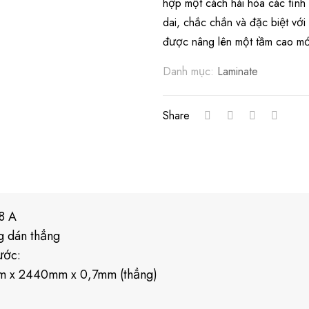
hợp một cách hài hòa các tính 
dai, chắc chắn và đặc biệt vớ
được nâng lên một tầm cao mới
Danh mục:
Laminate
Share
8 A
g dán thẳng
ước:
 x 2440mm x 0,7mm (thẳng)