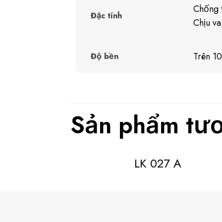
Chống t
Đặc tính
Chịu va
Trên 1
Độ bền
Sản phẩm tươ
LK 027 A