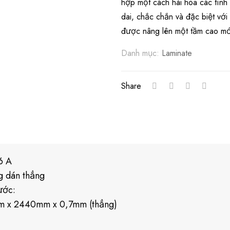
hợp một cách hài hòa các tính 
dai, chắc chắn và đặc biệt vớ
được nâng lên một tầm cao mới
Danh mục:
Laminate
Share
6 A
g dán thẳng
ước:
 x 2440mm x 0,7mm (thẳng)