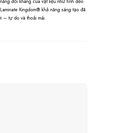
năng đối kháng của vật liệu như tính dẻo
i Laminate Kingdom® khả năng sáng tạo đã
 – tự do và thoải mái.