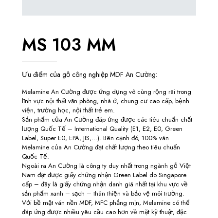
MS 103 MM
Ưu điểm của gỗ công nghiệp MDF An Cường:
Melamine An Cường được ứng dụng vô cùng rộng rãi trong
lĩnh vực nội thất văn phòng, nhà ở, chung cư cao cấp, bệnh
viện, trường học, nội thất trẻ em.
Sản phẩm của An Cường đáp ứng được các tiêu chuẩn chất
lượng Quốc Tế – International Quality (E1, E2, E0, Green
Label, Super E0, EPA, JIS,…). Bên cạnh đó, 100% ván
Melamine của An Cường đạt chất lượng theo tiêu chuẩn
Quốc Tế.
Ngoài ra An Cường là công ty duy nhất trong ngành gỗ Việt
Nam đạt được giấy chứng nhận Green Label do Singapore
cấp – đây là giấy chứng nhận danh giá nhất tại khu vực về
sản phẩm xanh – sạch – thân thiện và bảo vệ môi trường.
Với bề mặt ván nền MDF, MFC phẳng mịn, Melamine có thể
đáp ứng được nhiều yêu cầu cao hơn về mặt kỹ thuật, đặc