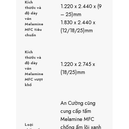
Kích
1.220 x 2.440 x (9
thước và
độ dày
– 25)mm
ván
1.830 x 2.440 x
Melamine
MFC tiêu
(12/18/25)mm
chuẩn
Kích
thước và
độ dày
1.220 x 2.745 x
ván
(18/25)mm
Melamine
MFC vượt
khổ
An Cường cũng
cung cấp tấm
Melamine MFC
Loại
chống ẩm lõi xanh