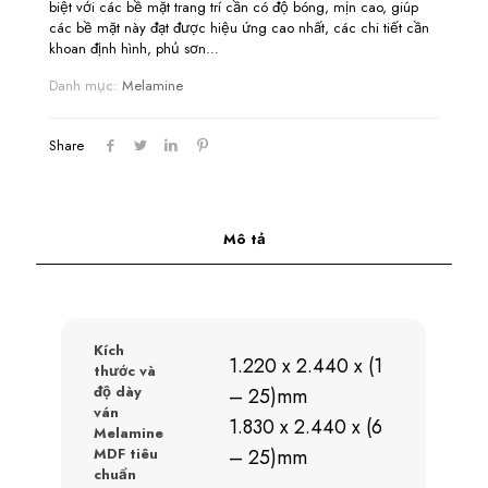
biệt với các bề mặt trang trí cần có độ bóng, mịn cao, giúp
các bề mặt này đạt được hiệu ứng cao nhất, các chi tiết cần
khoan định hình, phủ sơn…
Danh mục:
Melamine
Share
Mô tả
Kích
1.220 x 2.440 x (1
thước và
độ dày
– 25)mm
ván
1.830 x 2.440 x (6
Melamine
MDF tiêu
– 25)mm
chuẩn