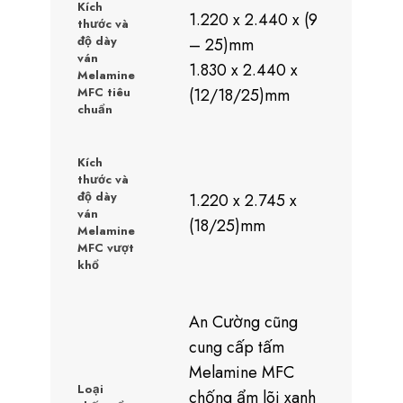
Kích
1.220 x 2.440 x (9
thước và
độ dày
– 25)mm
ván
1.830 x 2.440 x
Melamine
MFC tiêu
(12/18/25)mm
chuẩn
Kích
thước và
độ dày
1.220 x 2.745 x
ván
(18/25)mm
Melamine
MFC vượt
khổ
An Cường cũng
cung cấp tấm
Melamine MFC
Loại
chống ẩm lõi xanh