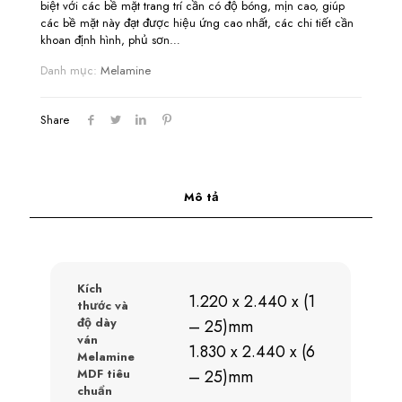
biệt với các bề mặt trang trí cần có độ bóng, mịn cao, giúp
các bề mặt này đạt được hiệu ứng cao nhất, các chi tiết cần
khoan định hình, phủ sơn…
Danh mục:
Melamine
Share
Mô tả
Kích
1.220 x 2.440 x (1
thước và
độ dày
– 25)mm
ván
1.830 x 2.440 x (6
Melamine
MDF tiêu
– 25)mm
chuẩn