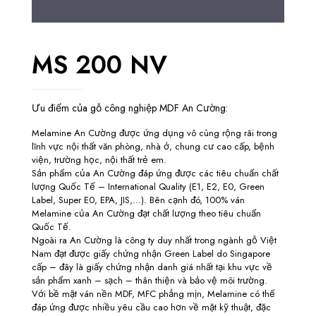
MS 200 NV
Ưu điểm của gỗ công nghiệp MDF An Cường:
Melamine An Cường được ứng dụng vô cùng rộng rãi trong
lĩnh vực nội thất văn phòng, nhà ở, chung cư cao cấp, bệnh
viện, trường học, nội thất trẻ em.
Sản phẩm của An Cường đáp ứng được các tiêu chuẩn chất
lượng Quốc Tế – International Quality (E1, E2, E0, Green
Label, Super E0, EPA, JIS,…). Bên cạnh đó, 100% ván
Melamine của An Cường đạt chất lượng theo tiêu chuẩn
Quốc Tế.
Ngoài ra An Cường là công ty duy nhất trong ngành gỗ Việt
Nam đạt được giấy chứng nhận Green Label do Singapore
cấp – đây là giấy chứng nhận danh giá nhất tại khu vực về
sản phẩm xanh – sạch – thân thiện và bảo vệ môi trường.
Với bề mặt ván nền MDF, MFC phẳng mịn, Melamine có thể
đáp ứng được nhiều yêu cầu cao hơn về mặt kỹ thuật, đặc