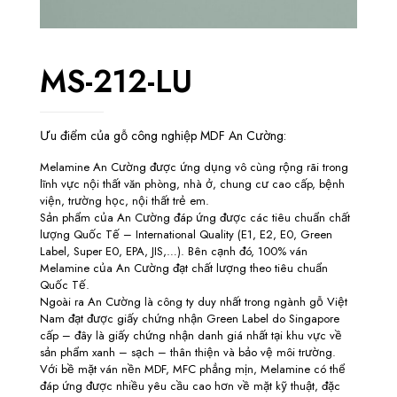
MS-212-LU
Ưu điểm của gỗ công nghiệp MDF An Cường:
Melamine An Cường được ứng dụng vô cùng rộng rãi trong
lĩnh vực nội thất văn phòng, nhà ở, chung cư cao cấp, bệnh
viện, trường học, nội thất trẻ em.
Sản phẩm của An Cường đáp ứng được các tiêu chuẩn chất
lượng Quốc Tế – International Quality (E1, E2, E0, Green
Label, Super E0, EPA, JIS,…). Bên cạnh đó, 100% ván
Melamine của An Cường đạt chất lượng theo tiêu chuẩn
Quốc Tế.
Ngoài ra An Cường là công ty duy nhất trong ngành gỗ Việt
Nam đạt được giấy chứng nhận Green Label do Singapore
cấp – đây là giấy chứng nhận danh giá nhất tại khu vực về
sản phẩm xanh – sạch – thân thiện và bảo vệ môi trường.
Với bề mặt ván nền MDF, MFC phẳng mịn, Melamine có thể
đáp ứng được nhiều yêu cầu cao hơn về mặt kỹ thuật, đặc