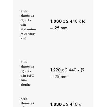
Kích
thước và
độ dày
1.830
x 2.440 x (6
ván
– 25)mm
Melamine
MDF vượt
khổ
Kích
thước và
1.220 x 2.440 x (9
độ dày
ván MFC
– 25)mm
tiêu
chuẩn
Kích
thước và
1.830
x 2.440 x