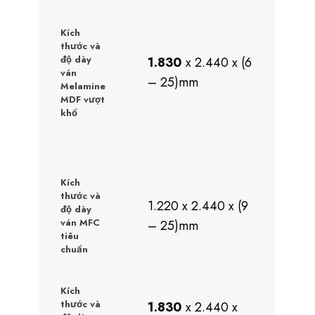
Kích
thước và
độ dày
1.830
x 2.440 x (6
ván
– 25)mm
Melamine
MDF vượt
khổ
Kích
thước và
1.220 x 2.440 x (9
độ dày
ván MFC
– 25)mm
tiêu
chuẩn
Kích
thước và
1.830
x 2.440 x