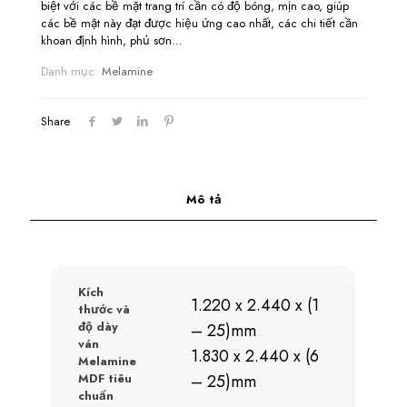
biệt với các bề mặt trang trí cần có độ bóng, mịn cao, giúp
các bề mặt này đạt được hiệu ứng cao nhất, các chi tiết cần
khoan định hình, phủ sơn…
Danh mục:
Melamine
Share
Mô tả
Kích
1.220 x 2.440 x (1
thước và
độ dày
– 25)mm
ván
1.830 x 2.440 x (6
Melamine
MDF tiêu
– 25)mm
chuẩn