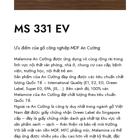
MS 331 EV
Ưu điểm của gỗ công nghiệp MDF An Cường:
Melamine An Cường được ứng dụng vô cùng rộng rãi trong
lĩnh vực nội thất văn phòng, nhà ở, chung cư cao cấp, bệnh
viện, trường học, nội thất trẻ em.
Sản phẩm của An Cường đáp ứng được các tiêu chuẩn chất
lượng Quốc Tế – International Quality (E1, E2, E0, Green
Label, Super E0, EPA, JIS,…). Bên cạnh đó, 100% ván
Melamine của An Cường đạt chất lượng theo tiêu chuẩn
Quốc Tế.
Ngoài ra An Cường là công ty duy nhất trong ngành gỗ Việt
Nam đạt được giấy chứng nhận Green Label do Singapore
cấp – đây là giấy chứng nhận danh giá nhất tại khu vực về
sản phẩm xanh – sạch – thân thiện và bảo vệ môi trường.
Với bề mặt ván nền MDF, MFC phẳng mịn, Melamine có thể
đáp ứng được nhiều yêu cầu cao hơn về mặt kỹ thuật, đặc