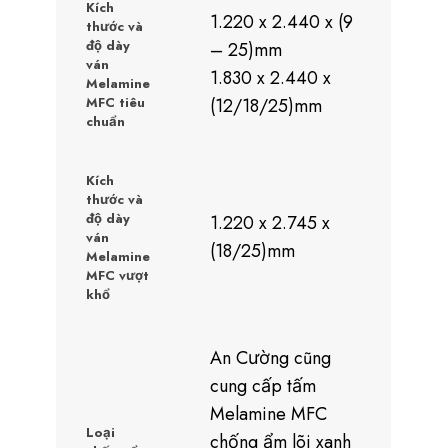
Kích
1.220 x 2.440 x (9
thước và
độ dày
– 25)mm
ván
1.830 x 2.440 x
Melamine
MFC tiêu
(12/18/25)mm
chuẩn
Kích
thước và
độ dày
1.220 x 2.745 x
ván
(18/25)mm
Melamine
MFC vượt
khổ
An Cường cũng
cung cấp tấm
Melamine MFC
Loại
chống ẩm lõi xanh