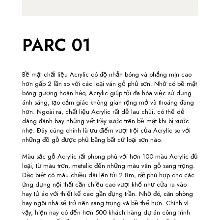
PARC 01
Bề mặt chất liệu Acrylic có độ nhẵn bóng và phẳng mịn cao
hơn gấp 2 lần so với các loại ván gỗ phủ sơn. Nhờ có bề mặt
bóng gương hoàn hảo, Acrylic giúp tối đa hóa việc sử dụng
ánh sáng, tạo cảm giác không gian rộng mở và thoáng đãng
hơn. Ngoài ra, chất liệu Acrylic rất dễ lau chùi, có thể dễ
dàng đánh bay những vết trầy xước trên bề mặt khi bị xước
nhẹ. Đây cũng chính là ưu điểm vượt trội của Acrylic so với
những đồ gỗ được phủ bằng bất cứ loại sơn nào.
Màu sắc gỗ Acrylic rất phong phú với hơn 100 màu Acrylic đủ
loại, từ màu trơn, metalic đến những màu vân gỗ sang trọng.
Đặc biệt có màu chiều dài lên tới 2.8m, rất phù hợp cho các
ứng dụng nội thất cần chiều cao vượt khổ như cửa ra vào
hay tủ áo với thiết kế cao gần đụng trần. Nhờ đó, căn phòng
hay ngôi nhà sẽ trở nên sang trọng và bề thế hơn. Chính vì
vậy, hiện nay có đến hơn 500 khách hàng dự án công trình