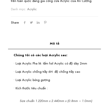
trên toàn quốc đang gia công cửa Acrylic của An Cường.
Danh mục:
Acrylic
Share
Mô tả
Chúng tôi có các loại Acrylic sau:
• Loại Acrylic Pha lê: tấm foil Acrylic có độ dày 2mm
• Loại Acrylic chống trầy 6H: độ chống trầy cao
• Loại Acrylic bóng gương
• Kích thước tiêu chuẩn :
Size chuẩn 1.220mm x 2.440mm x (0.8mm – 1.0mm)