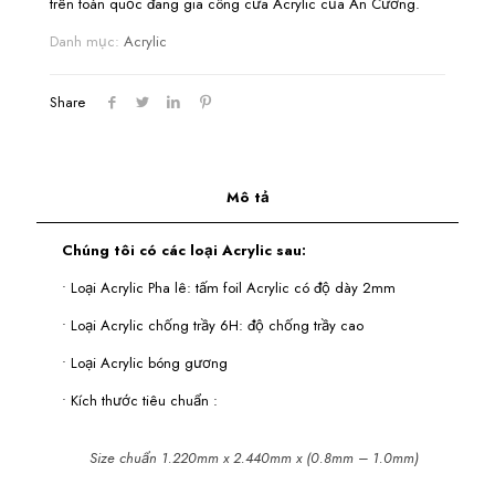
trên toàn quốc đang gia công cửa Acrylic của An Cường.
Danh mục:
Acrylic
Share
Mô tả
Chúng tôi có các loại Acrylic sau:
• Loại Acrylic Pha lê: tấm foil Acrylic có độ dày 2mm
• Loại Acrylic chống trầy 6H: độ chống trầy cao
• Loại Acrylic bóng gương
• Kích thước tiêu chuẩn :
Size chuẩn 1.220mm x 2.440mm x (0.8mm – 1.0mm)