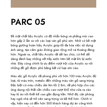
PARC 05
Bề mặt chất liệu Acrylic có độ nhẵn bóng và phẳng mịn cao
hơn gấp 2 lần so với các loại ván gỗ phủ sơn. Nhờ có bề mặt
bóng gương hoàn hảo, Acrylic giúp tối đa hóa việc sử dụng
ánh sáng, tạo cảm giác không gian rộng mở và thoáng đãng
hơn. Ngoài ra, chất liệu Acrylic rất dễ lau chùi, có thể dễ
dàng đánh bay những vết trầy xước trên bề mặt khi bị xước
nhẹ. Đây cũng chính là ưu điểm vượt trội của Acrylic so với
những đồ gỗ được phủ bằng bất cứ loại sơn nào.
Màu sắc gỗ Acrylic rất phong phú với hơn 100 màu Acrylic đủ
loại, từ màu trơn, metalic đến những màu vân gỗ sang trọng.
Đặc biệt có màu chiều dài lên tới 2.8m, rất phù hợp cho các
ứng dụng nội thất cần chiều cao vượt khổ như cửa ra vào
hay tủ áo với thiết kế cao gần đụng trần. Nhờ đó, căn phòng
hay ngôi nhà sẽ trở nên sang trọng và bề thế hơn. Chính vì
vậy, hiện nay có đến hơn 500 khách hàng dự án công trình