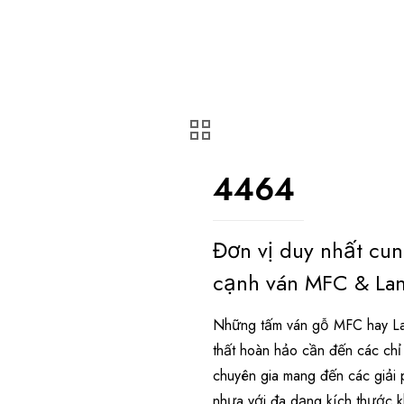
4464
Đơn vị duy nhất cu
cạnh ván MFC & Lam
Những tấm ván gỗ MFC hay Lam
thất hoàn hảo cần đến các ch
chuyên gia mang đến các giải 
nhựa với đa dạng kích thước 