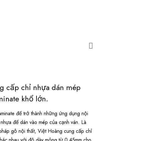
ng cấp chỉ nhựa dán mép
inate khổ lớn.
inate để trở thành những ứng dụng nội
ỉ nhựa để dán vào mép của cạnh ván. Là
pháp gỗ nội thất, Việt Hoàng cung cấp chỉ
khác nhau với độ dày mỏng từ 0.45mm cho