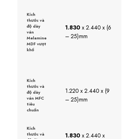
Kích
thước và
độ dày
1.830
x 2.440 x (6
ván
– 25)mm
Melamine
MDF vượt
khổ
Kích
thước và
1.220 x 2.440 x (9
độ dày
ván MFC
– 25)mm
tiêu
chuẩn
Kích
thước và
1.830
x 2.440 x