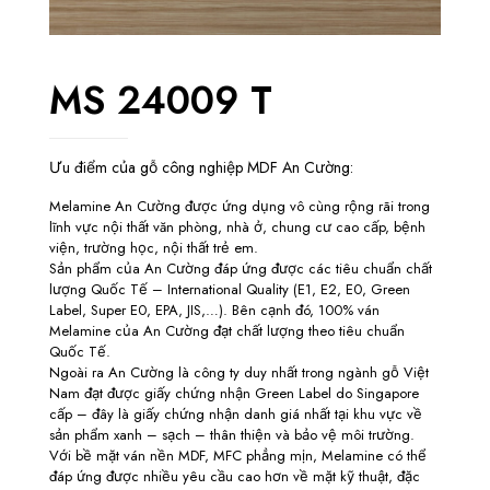
MS 24009 T
Ưu điểm của gỗ công nghiệp MDF An Cường:
Melamine An Cường được ứng dụng vô cùng rộng rãi trong
lĩnh vực nội thất văn phòng, nhà ở, chung cư cao cấp, bệnh
viện, trường học, nội thất trẻ em.
Sản phẩm của An Cường đáp ứng được các tiêu chuẩn chất
lượng Quốc Tế – International Quality (E1, E2, E0, Green
Label, Super E0, EPA, JIS,…). Bên cạnh đó, 100% ván
Melamine của An Cường đạt chất lượng theo tiêu chuẩn
Quốc Tế.
Ngoài ra An Cường là công ty duy nhất trong ngành gỗ Việt
Nam đạt được giấy chứng nhận Green Label do Singapore
cấp – đây là giấy chứng nhận danh giá nhất tại khu vực về
sản phẩm xanh – sạch – thân thiện và bảo vệ môi trường.
Với bề mặt ván nền MDF, MFC phẳng mịn, Melamine có thể
đáp ứng được nhiều yêu cầu cao hơn về mặt kỹ thuật, đặc