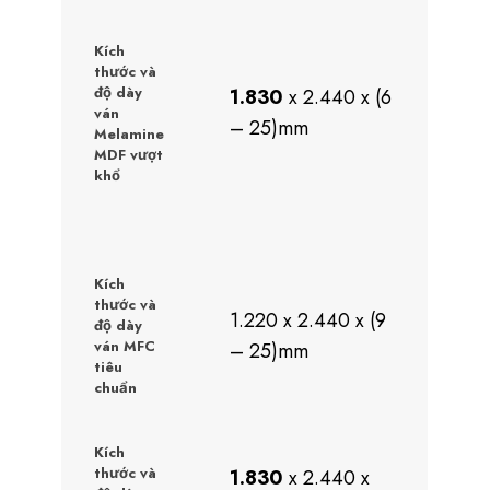
Kích
thước và
độ dày
1.830
x 2.440 x (6
ván
– 25)mm
Melamine
MDF vượt
khổ
Kích
thước và
1.220 x 2.440 x (9
độ dày
ván MFC
– 25)mm
tiêu
chuẩn
Kích
thước và
1.830
x 2.440 x