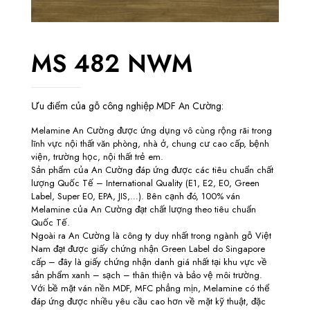
MS 482 NWM
Ưu điểm của gỗ công nghiệp MDF An Cường:
Melamine An Cường được ứng dụng vô cùng rộng rãi trong
lĩnh vực nội thất văn phòng, nhà ở, chung cư cao cấp, bệnh
viện, trường học, nội thất trẻ em.
Sản phẩm của An Cường đáp ứng được các tiêu chuẩn chất
lượng Quốc Tế – International Quality (E1, E2, E0, Green
Label, Super E0, EPA, JIS,…). Bên cạnh đó, 100% ván
Melamine của An Cường đạt chất lượng theo tiêu chuẩn
Quốc Tế.
Ngoài ra An Cường là công ty duy nhất trong ngành gỗ Việt
Nam đạt được giấy chứng nhận Green Label do Singapore
cấp – đây là giấy chứng nhận danh giá nhất tại khu vực về
sản phẩm xanh – sạch – thân thiện và bảo vệ môi trường.
Với bề mặt ván nền MDF, MFC phẳng mịn, Melamine có thể
đáp ứng được nhiều yêu cầu cao hơn về mặt kỹ thuật, đặc