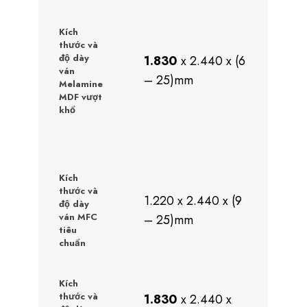
Kích
thước và
độ dày
1.830
x 2.440 x (6
ván
– 25)mm
Melamine
MDF vượt
khổ
Kích
thước và
1.220 x 2.440 x (9
độ dày
ván MFC
– 25)mm
tiêu
chuẩn
Kích
thước và
1.830
x 2.440 x