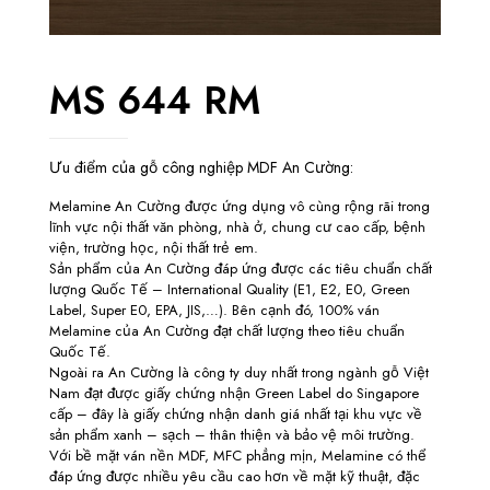
MS 644 RM
Ưu điểm của gỗ công nghiệp MDF An Cường:
Melamine An Cường được ứng dụng vô cùng rộng rãi trong
lĩnh vực nội thất văn phòng, nhà ở, chung cư cao cấp, bệnh
viện, trường học, nội thất trẻ em.
Sản phẩm của An Cường đáp ứng được các tiêu chuẩn chất
lượng Quốc Tế – International Quality (E1, E2, E0, Green
Label, Super E0, EPA, JIS,…). Bên cạnh đó, 100% ván
Melamine của An Cường đạt chất lượng theo tiêu chuẩn
Quốc Tế.
Ngoài ra An Cường là công ty duy nhất trong ngành gỗ Việt
Nam đạt được giấy chứng nhận Green Label do Singapore
cấp – đây là giấy chứng nhận danh giá nhất tại khu vực về
sản phẩm xanh – sạch – thân thiện và bảo vệ môi trường.
Với bề mặt ván nền MDF, MFC phẳng mịn, Melamine có thể
đáp ứng được nhiều yêu cầu cao hơn về mặt kỹ thuật, đặc