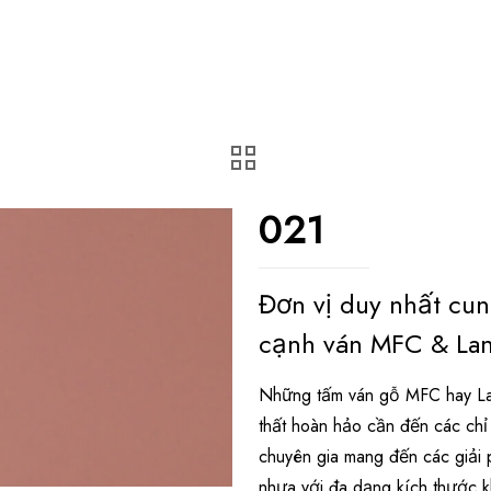
021
Đơn vị duy nhất cu
cạnh ván MFC & Lam
Những tấm ván gỗ MFC hay Lam
thất hoàn hảo cần đến các ch
chuyên gia mang đến các giải 
nhựa với đa dạng kích thước 