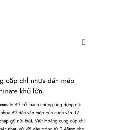
ng cấp chỉ nhựa dán mép
inate khổ lớn.
inate để trở thành những ứng dụng nội
ỉ nhựa để dán vào mép của cạnh ván. Là
pháp gỗ nội thất, Việt Hoàng cung cấp chỉ
khác nhau với độ dày mỏng từ 0.45mm cho