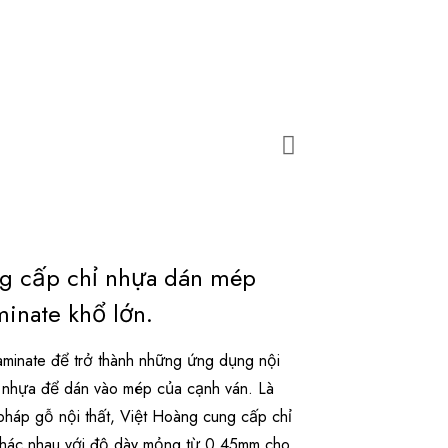
ng cấp chỉ nhựa dán mép
inate khổ lớn.
inate để trở thành những ứng dụng nội
ỉ nhựa để dán vào mép của cạnh ván. Là
pháp gỗ nội thất, Việt Hoàng cung cấp chỉ
khác nhau với độ dày mỏng từ 0.45mm cho