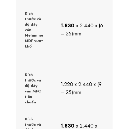
Kích
thước và
độ dày
1.830
x 2.440 x (6
ván
– 25)mm
Melamine
MDF vượt
khổ
Kích
thước và
1.220 x 2.440 x (9
độ dày
ván MFC
– 25)mm
tiêu
chuẩn
Kích
thước và
1.830
x 2.440 x