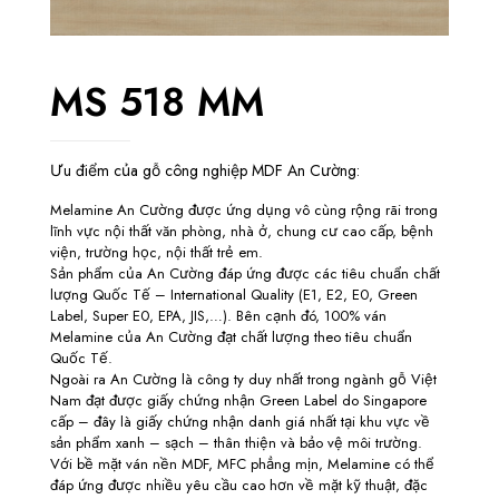
MS 518 MM
Ưu điểm của gỗ công nghiệp MDF An Cường:
Melamine An Cường được ứng dụng vô cùng rộng rãi trong
lĩnh vực nội thất văn phòng, nhà ở, chung cư cao cấp, bệnh
viện, trường học, nội thất trẻ em.
Sản phẩm của An Cường đáp ứng được các tiêu chuẩn chất
lượng Quốc Tế – International Quality (E1, E2, E0, Green
Label, Super E0, EPA, JIS,…). Bên cạnh đó, 100% ván
Melamine của An Cường đạt chất lượng theo tiêu chuẩn
Quốc Tế.
Ngoài ra An Cường là công ty duy nhất trong ngành gỗ Việt
Nam đạt được giấy chứng nhận Green Label do Singapore
cấp – đây là giấy chứng nhận danh giá nhất tại khu vực về
sản phẩm xanh – sạch – thân thiện và bảo vệ môi trường.
Với bề mặt ván nền MDF, MFC phẳng mịn, Melamine có thể
đáp ứng được nhiều yêu cầu cao hơn về mặt kỹ thuật, đặc